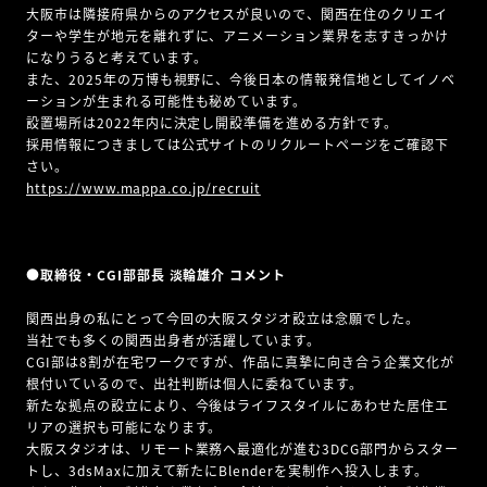
大阪市は隣接府県からのアクセスが良いので、関西在住のクリエイ
ターや学生が地元を離れずに、アニメーション業界を志すきっかけ
になりうると考えています。
また、2025年の万博も視野に、今後日本の情報発信地としてイノベ
ーションが生まれる可能性も秘めています。
設置場所は2022年内に決定し開設準備を進める方針です。
採用情報につきましては公式サイトのリクルートページをご確認下
さい。
https://www.mappa.co.jp/recruit
●取締役・CGI部部長 淡輪雄介 コメント
関西出身の私にとって今回の大阪スタジオ設立は念願でした。
当社でも多くの関西出身者が活躍しています。
CGI部は8割が在宅ワークですが、作品に真摯に向き合う企業文化が
根付いているので、出社判断は個人に委ねています。
新たな拠点の設立により、今後はライフスタイルにあわせた居住エ
リアの選択も可能になります。
大阪スタジオは、リモート業務へ最適化が進む3DCG部門からスター
トし、3dsMaxに加えて新たにBlenderを実制作へ投入します。