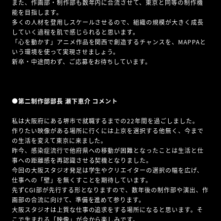
また、作画部・制作部も数年内に合流させて、東京と同等の制作機
能を目指します。
多くの人材を登用しスケールさせるので、組織の規模が大きく成長
していく過程を肌で感じられると思います。
「心を動かす」アニメ作品を関西で創造するチャンスを、MAPPAと
いう環境を使って実現させましょう。
新卒・中途問わず、ご応募をお待ちしています。
●第二制作部部長 瀬下恵介 コメント
私は大阪府にある堺市で就職するまでの22年間を過ごしました。
作りたい映像がある場所に行くには上京を選択する他無く、今まで
の生活を変えて東京に来ました。
昨今、感染症流行で他府県への移動が困難となったことは生活と仕
事への距離感を再認識させる契機となりました。
今回の大阪スタジオ発足は学生やクリエイターの選択の幅を広げ、
仕事への「壁」を無くすことを期待しています。
先ずCGI部が先行する形となりますので、数年後の制作部や演出、作
画部の合流に向けて、準備を進めて参ります。
大阪スタジオは上質な仕事の追求をする場所になると思います。そ
こで生まれる「映像」が今から楽しみです。