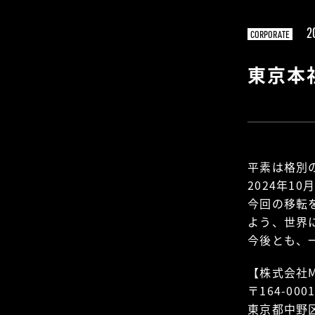
2
CORPORATE
東京本
平素は格別
2024年1
今回の移転
よう、世界
今後とも、
【株式会社M
〒164-000
東京都中野区