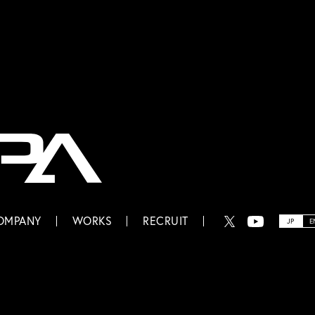
OMPANY
WORKS
RECRUIT
JP
E